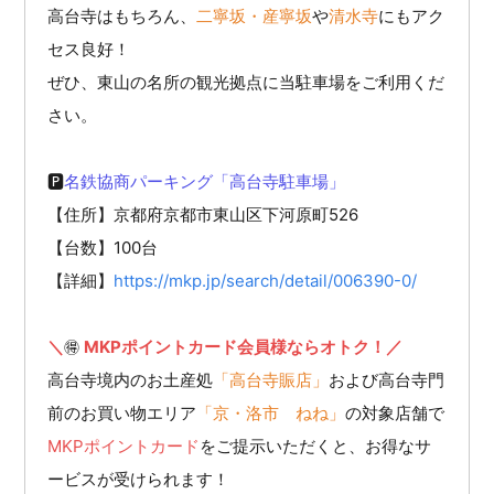
高台寺はもちろん、
二寧坂・産寧坂
や
清水寺
にもアク
セス良好！
ぜひ、東山の名所の観光拠点に当駐車場をご利用くだ
さい。
🅿
名鉄協商パーキング「高台寺駐車場」
【住所】京都府京都市東山区下河原町526
【台数】100台
【詳細】
https://mkp.jp/search/detail/006390-0/
＼
MKPポイントカード会員様ならオトク！／
🉐 
高台寺境内のお土産処
「高台寺賑店」
および高台寺門
前のお買い物エリア
「京・洛市 ねね」
の対象店舗で
MKPポイントカード
をご提示いただくと、お得なサ
ービスが受けられます！